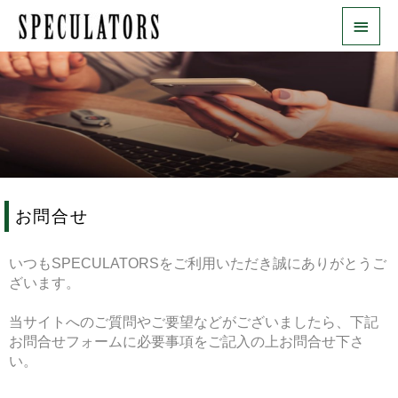
内
メ
容
を
イ
ス
ン
キ
ッ
メ
プ
ニ
ュ
お問合せ
ー
いつもSPECULATORSをご利用いただき誠にありがとうご
ざいます。
当サイトへのご質問やご要望などがございましたら、下記
お問合せフォームに必要事項をご記入の上お問合せ下さ
い。