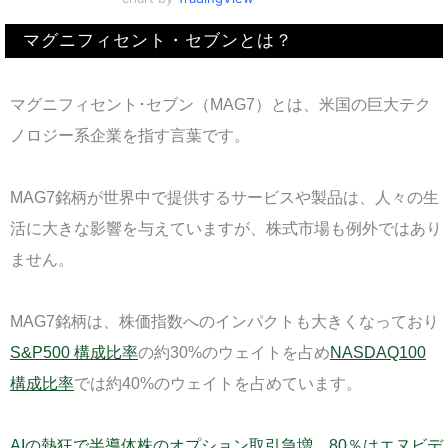
マグニフィセント・セブンとは？
マグニフィセント･セブン（MAG7）とは、米国の巨大テク
ノロジー系企業を指す言葉です。
MAG7銘柄が世界中で提供するサービスや製品は、人々の生
活に大きな影響を与えていますが、株式市場も例外ではあり
ません。
MAG7銘柄は、株価指数へのインパクトも大きくなっており
S&P500 構成比率
の約30%のウェイトを占め
NASDAQ100
構成比率
では約40%のウェイトを占めています。
AIの熱狂で半導体株のオプション取引急増、80％はエヌビデ