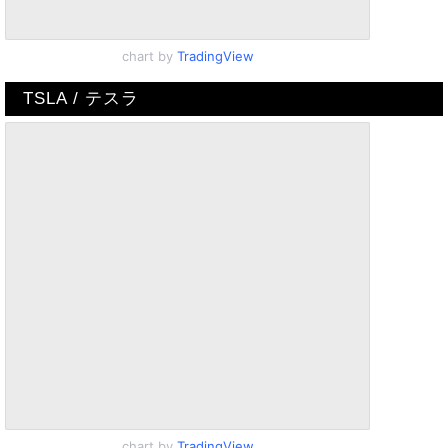
chart by
TradingView
TSLA / テスラ
chart by
TradingView