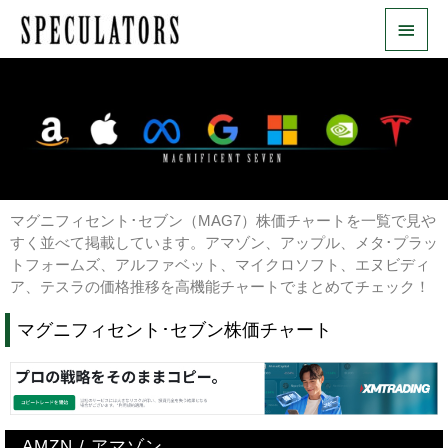
内
メ
容
を
イ
ス
ン
キ
ッ
メ
プ
ニ
ュ
マグニフィセント･セブン（MAG7）株価チャートを一覧で見や
ー
すく並べて掲載しています。アマゾン、アップル、メタ･プラッ
トフォームズ、アルファベット、マイクロソフト、エヌビディ
ア、テスラの価格推移を高機能チャートでまとめてチェック！
マグニフィセント･セブン株価チャート
AMZN / アマゾン