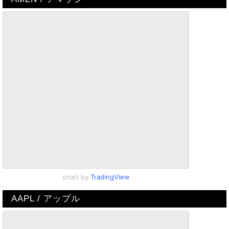
chart by
TradingView
AAPL / アップル