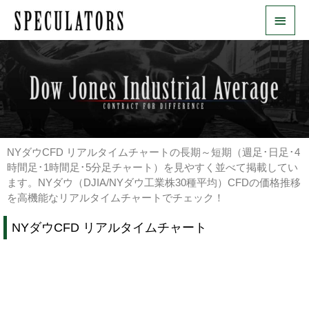
内
メ
容
を
イ
ス
ン
キ
ッ
メ
プ
ニ
ュ
NYダウCFD リアルタイムチャートの長期～短期（週足･日足･4
ー
時間足･1時間足･5分足チャート）を見やすく並べて掲載してい
ます。NYダウ（DJIA/NYダウ工業株30種平均）CFDの価格推移
を高機能なリアルタイムチャートでチェック！
NYダウCFD リアルタイムチャート