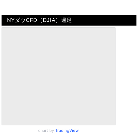
Track all markets on TradingView
NYダウCFD（DJIA）週足
chart by
TradingView