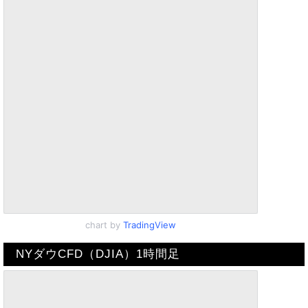
chart by
TradingView
NYダウCFD（DJIA）1時間足