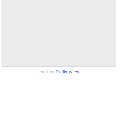
chart by
TradingView