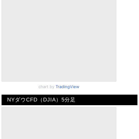
chart by
TradingView
NYダウCFD（DJIA）5分足