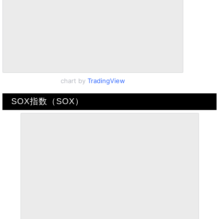
chart by
TradingView
SOX指数（SOX）