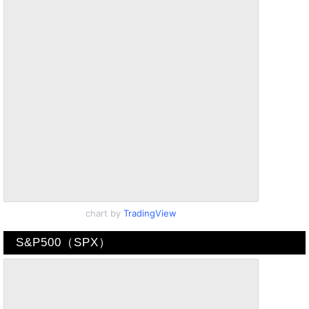
chart by
TradingView
S&P500（SPX）