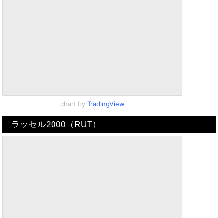
chart by
TradingView
ラッセル2000（RUT）