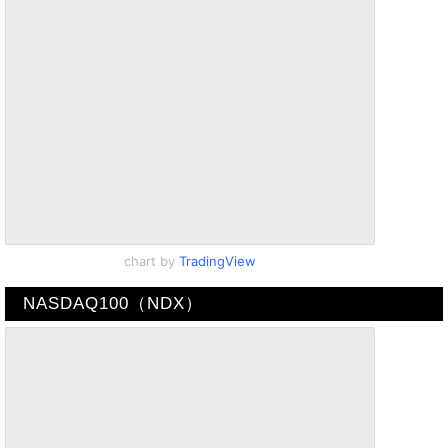
chart by
TradingView
NASDAQ100（NDX）