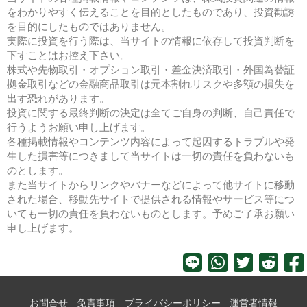
をわかりやすく伝えることを目的としたものであり、投資勧誘
を目的にしたものではありません。
実際に投資を行う際は、当サイトの情報に依存して投資判断を
下すことはお控え下さい。
株式や先物取引・オプション取引・差金決済取引・外国為替証
拠金取引などの金融商品取引は元本割れリスクや多額の損失を
出す恐れがあります。
投資に関する最終判断の決定は全てご自身の判断、自己責任で
行うようお願い申し上げます。
各種掲載情報やコンテンツ内容によって起因するトラブルや発
生した損害等につきまして当サイトは一切の責任を負わないも
のとします。
また当サイトからリンクやバナーなどによって他サイトに移動
された場合、移動先サイトで提供される情報やサービス等につ
いても一切の責任を負わないものとします。予めご了承お願い
申し上げます。
お問合せ
免責事項
プライバシーポリシー
運営者情報