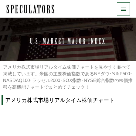
内
メ
容
を
イ
ス
ン
キ
ッ
メ
プ
ニ
ュ
アメリカ株式市場リアルタイム株価チャートを見やすく並べて
ー
掲載しています。米国の主要株価指数であるNYダウ･S＆P500･
NASDAQ100･ラッセル2000･SOX指数･NYSE総合指数の株価推
移を高機能チャートでまとめてチェック！
アメリカ株式市場リアルタイム株価チャート