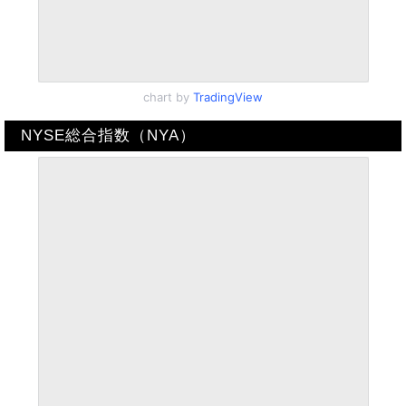
chart by
TradingView
NYSE総合指数（NYA）