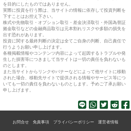
を目的にしたものではありません。
実際に投資を行う際は、当サイトの情報に依存して投資判断を
下すことはお控え下さい。
株式や先物取引・オプション取引・差金決済取引・外国為替証
拠金取引などの金融商品取引は元本割れリスクや多額の損失を
出す恐れがあります。
投資に関する最終判断の決定は全てご自身の判断、自己責任で
行うようお願い申し上げます。
各種掲載情報やコンテンツ内容によって起因するトラブルや発
生した損害等につきまして当サイトは一切の責任を負わないも
のとします。
また当サイトからリンクやバナーなどによって他サイトに移動
された場合、移動先サイトで提供される情報やサービス等につ
いても一切の責任を負わないものとします。予めご了承お願い
申し上げます。
お問合せ
免責事項
プライバシーポリシー
運営者情報