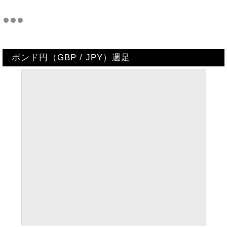
Track all markets on TradingView
ポンド円（GBP / JPY）週足