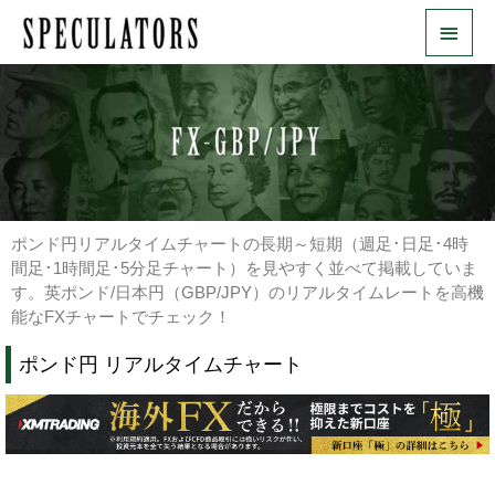
内
メ
容
を
イ
ス
ン
キ
ッ
メ
プ
ニ
ュ
ポンド円リアルタイムチャートの長期～短期（週足･日足･4時
ー
間足･1時間足･5分足チャート）を見やすく並べて掲載していま
す。英ポンド/日本円（GBP/JPY）のリアルタイムレートを高機
能なFXチャートでチェック！
ポンド円 リアルタイムチャート