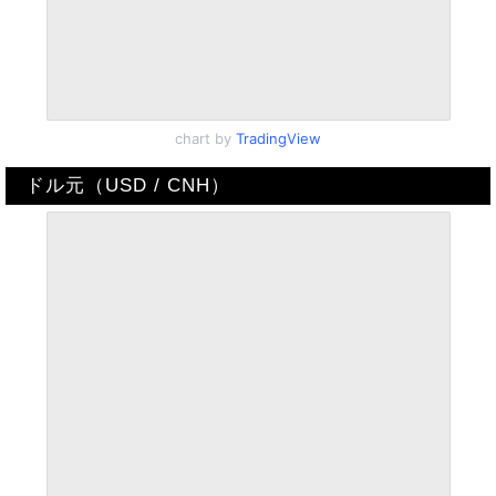
chart by
TradingView
ドル元（USD / CNH）