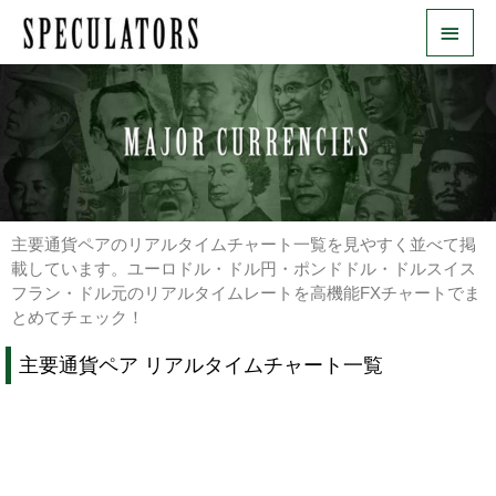
内
メ
容
を
イ
ス
ン
キ
ッ
メ
プ
ニ
ュ
主要通貨ペアのリアルタイムチャート一覧を見やすく並べて掲
ー
載しています。ユーロドル・ドル円・ポンドドル・ドルスイス
フラン・ドル元のリアルタイムレートを高機能FXチャートでま
とめてチェック！
主要通貨ペア リアルタイムチャート一覧