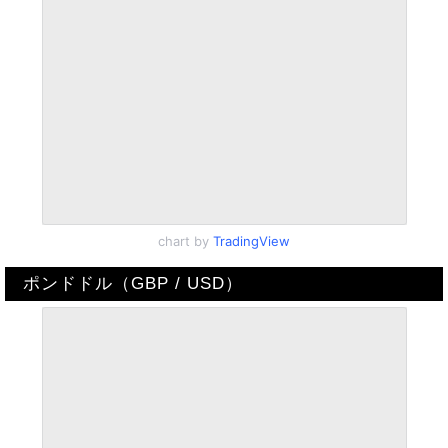
chart by
TradingView
ポンドドル（GBP / USD）