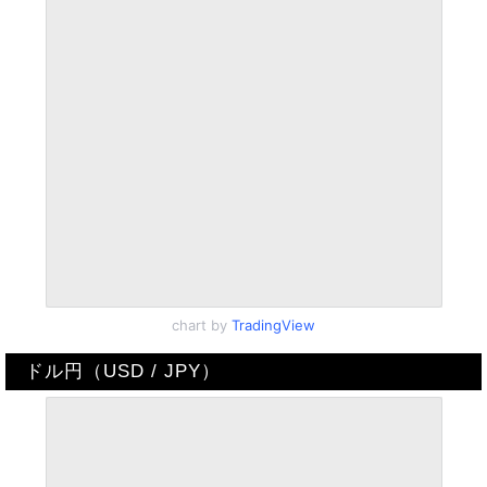
chart by
TradingView
ドル円（USD / JPY）